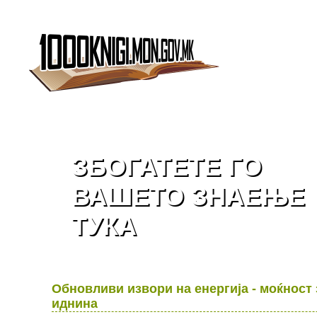
ЗБОГАТЕТЕ ГО
ЗБОГАТЕТЕ ГО
ВАШЕТО ЗНАЕЊЕ
ВАШЕТО ЗНАЕЊЕ
ТУКА
ТУКА
Обновливи извори на енергија - моќност
иднина