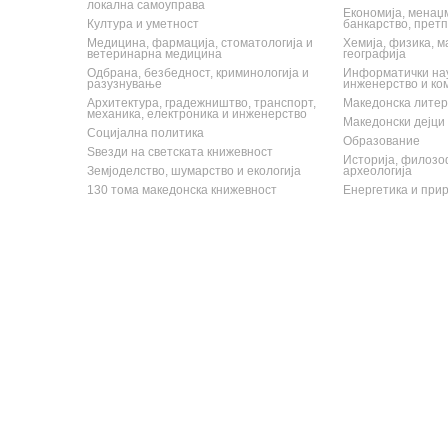
локална самоуправа
Економија, менаџм
Култура и уметност
банкарство, прет
Медицина, фармација, стоматологија и
Хемија, физика, м
ветеринарна медицина
географија
Одбрана, безбедност, криминологија и
Информатички нау
разузнување
инженерство и ко
Архитектура, градежништво, транспорт,
Македонска литера
механика, електроника и инженерство
Македонски дејци
Социјална политика
Образование
Ѕвезди на светската книжевност
Историја, филозоф
Земјоделство, шумарство и екологија
археологија
130 тома македонска книжевност
Енергетика и при