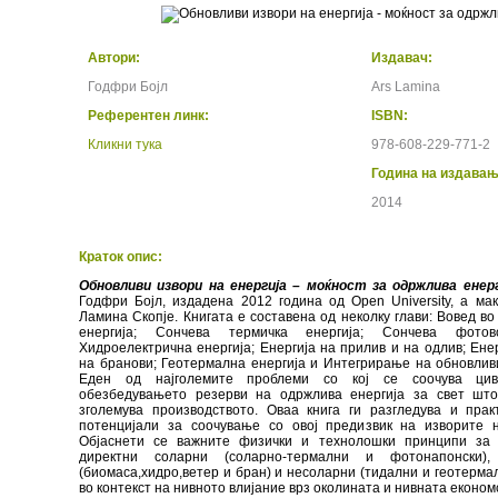
Автори:
Издавач:
Годфри Бојл
Ars Lamina
Референтен линк:
ISBN:
Кликни тука
978-608-229-771-2
Година на издавањ
2014
Краток опис:
Обновливи извори на енергија – моќност за одржлива енер
Годфри Бојл, издадена 2012 година од Open University, а ма
Ламина Скопје. Книгата е составена од неколку глави: Вовед в
енергија; Сончева термичка енергија; Сончева фотово
Хидроелектрична енергија; Енергија на прилив и на одлив; Енер
на бранови; Геотермална енергија и Интегрирање на обновливи
Еден од најголемите проблеми со кој се соочува цив
обезбедувањето резерви на одржлива енергија за свет шт
зголемува производството. Оваа книга ги разгледува и прак
потенцијали за соочување со овој предизвик на изворите н
Објаснети се важните физички и технолошки принципи за 
директни соларни (соларно-термални и фотонапонски),
(биомаса,хидро,ветер и бран) и несоларни (тидални и геотермал
во контекст на нивното влијание врз околината и нивната економ