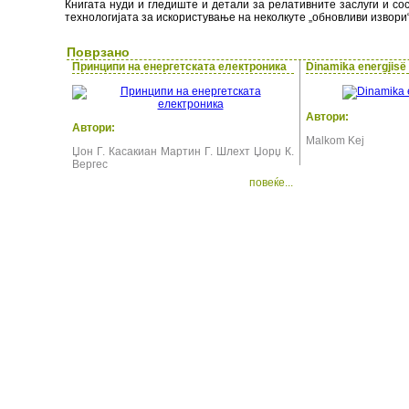
Книгата нуди и гледиште и детали за релативните заслуги и со
технологијата за искористување на неколкуте „обновливи извори
Поврзано
Принципи на енергетската електроника
Dinamika energjisë 
Автори:
Автори:
Malkom Kej
Џон Г. Касакиан Мартин Г. Шлехт Џорџ К.
Вергес
повеќе...