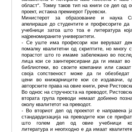
област“. Токму таков тип на книги се дел од 
проект, истакна премиерот Груевски.
Министерот за образование и наука С
апелираше до студентите и професорите да 
учебници затоа што тоа е литература кој
најреномираните универзитети.
- Се уште има професори кои веруваат дек
помалку квалитетни од скриптите, но многу 
порастот што го имаме забележано во после
лица кои се заинтересирани да ги имаат во
библиотеки, во своите компании или сакаат
своја сопственост може да ги обезбедат
цени во книжарниците кои се издавачи, о
авторските права на овие книги, рече Ристовск
Во однос на стручноста на преводот, Ристовск
втората група преводи немаат добиено позн
околу квалитетот на преводот.
- Во вториот дел од проектот е направена 
стандардизација на преводите кои се прифа
што голем дел од овие учебници кор
литература и неопходно е да имаат квалитет