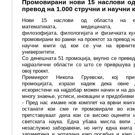
Промовирани нови 15 наслови од
превод на 1.000 стручни и научни 
Нови 15 наслови од областа на елек
математиката, медицината, стом
филозофијата, филологијата и физичката ку
промовирани во рамки на проектот за превод н
научни книги од кои се учи на врвнит
универзитети.
Со денешната 51 промоција, вкупно се превед
најразлични области со што се привршува р
овој проект.
Премиерот Никола Груевски, кој при
промоцијата, изрази надеж дека овие
искористени на најдобар можен начин и на дол
многу знаење, успеси, иновации и придобивки
- Пред нас имаме нов комплет на врвни книги
останати кои сме ги промовирале во изм
претставуваат дела кои се високо оценети 
светската наука. Една убава мисла вели 
незаслужно заборавени, но ниту една книга
запаметена и нотирана како посебна и како 